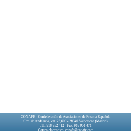
CONAFE - Confederación de Asociaciones de Frisona Española
Ctra. de Andalucía, km. 23,600 - 28340 Valdemoro (Madrid)
Tlf.: 918 952 412 - Fax: 918 951 471
Correo electrónico: conafe@conafe.com