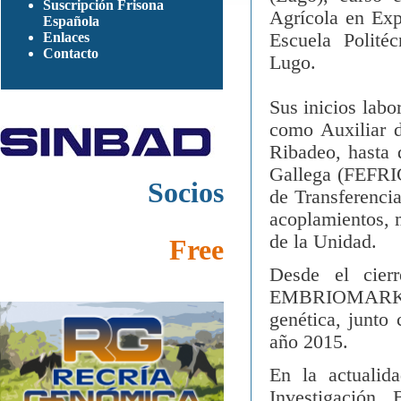
Suscripción Frisona
Agrícola en Exp
Española
Enlaces
Escuela Polité
Contacto
Lugo.
Sus inicios lab
como Auxiliar 
Ribadeo, hasta 
Gallega (FEFRIG
Socios
de Transferenci
acoplamientos, m
de la Unidad.
Free
Desde el cier
EMBRIOMARKET,
genética, junto
año 2015.
En la actualid
Investigación 