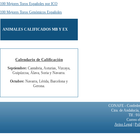
100 Mejores Toros Españoles por ICO
100 Mejores Toros Genómicos Españoles
ANIMALES CALIFICADOS MB Y EX
Calendario de Calificación
Septiembre:
Cantabria, Asturias, Vizcaya,
Guipúzcoa, Álava, Soria y Navarra.
Octubre:
Navarra, Lérida, Barcelona y
Gerona.
CONAFE - Confederac
Ctra. de Andalucía
Tlf.: 9
Correo e
Aviso Legal
|
Pol