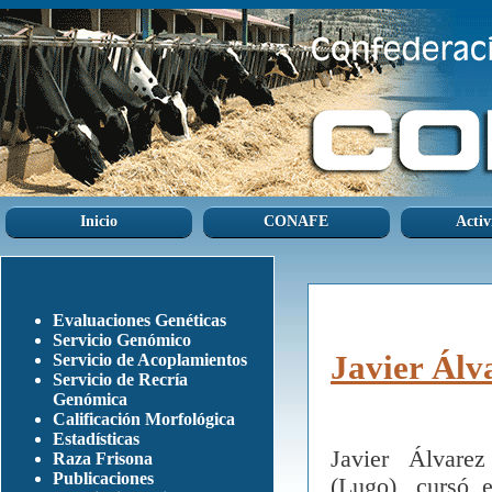
Inicio
CONAFE
Activ
Evaluaciones Genéticas
Servicio Genómico
Javier Álv
Servicio de Acoplamientos
Servicio de Recría
Genómica
Calificación Morfológica
Estadísticas
Javier Álvarez
Raza Frisona
Publicaciones
(Lugo), cursó e