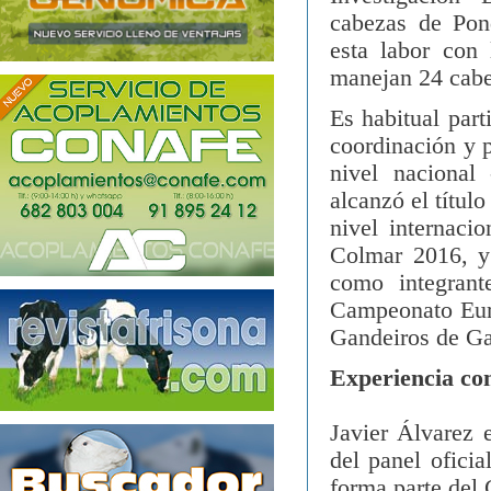
cabezas de Pon
esta labor con
manejan 24 cabe
Es habitual part
coordinación y p
nivel nacional
alcanzó el tít
nivel internaci
Colmar 2016, y
como integran
Campeonato Eur
Gandeiros de Ga
Experiencia co
Javier Álvarez
del panel ofici
forma parte de