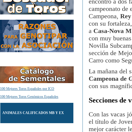
encontró a dos f
campeonato de e
Campeona,
Rey
con su fortaleza
a
Casa-Nova M
con muy buenas p
Novilla Subcamp
sección de Mejo
Carro como Seg
La mañana del sá
Campeona de G
con sus magnífi
100 Mejores Toros Españoles por ICO
100 Mejores Toros Genómicos Españoles
Secciones de v
ANIMALES CALIFICADOS MB Y EX
Con las vacas j
el título de Jo
mejor carácter 