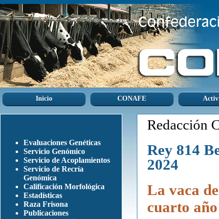
Inicio
CONAFE
Activ
Redacción
Evaluaciones Genéticas
Rey 814 B
Servicio Genómico
Servicio de Acoplamientos
2024
Servicio de Recría
Genómica
La vaca de
Calificación Morfológica
Estadísticas
cuarto año
Raza Frisona
Publicaciones