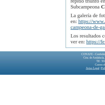
repitió triunfo 
Subcampeona
C
La galería de fo
en:
https://www.
campeona-de-gal
Los resultados
ver en:
https://
CONAFE - Confederac
Ctra. de Andalucía
Tlf.: 9
Correo e
Aviso Legal
|
Pol