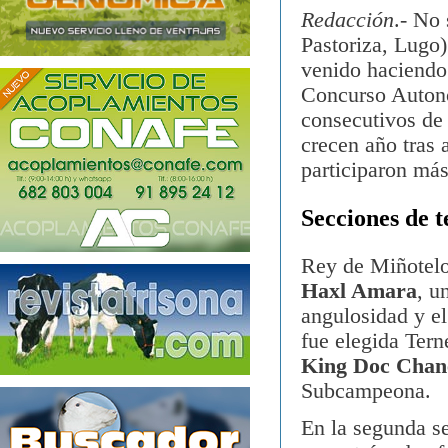
Redacción
.- No 
Pastoriza, Lugo)
venido haciendo
Concurso Autonó
consecutivos de
crecen año tras 
participaron má
Secciones de t
Rey de Miñotelo
Haxl Amara
, u
angulosidad y el
fue elegida Ter
King Doc Chan
Subcampeona.
En la segunda se