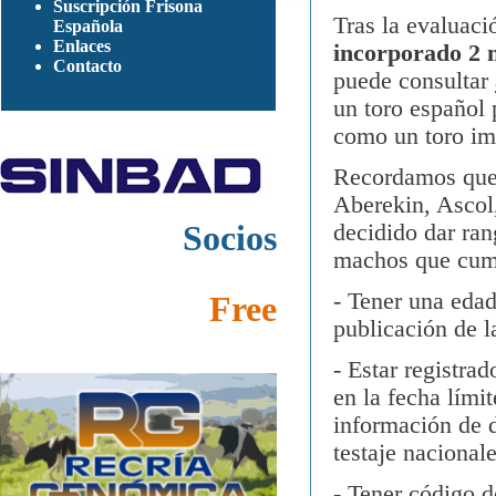
Suscripción Frisona
Tras la evaluac
Española
Enlaces
incorporado 2 
Contacto
puede consultar
un toro españo
como un toro im
Recordamos que
Aberekin, Ascol
Socios
decidido dar ran
machos que cumpl
- Tener una edad
Free
publicación de l
- Estar registr
en la fecha lími
información de d
testaje nacionale
- Tener código 