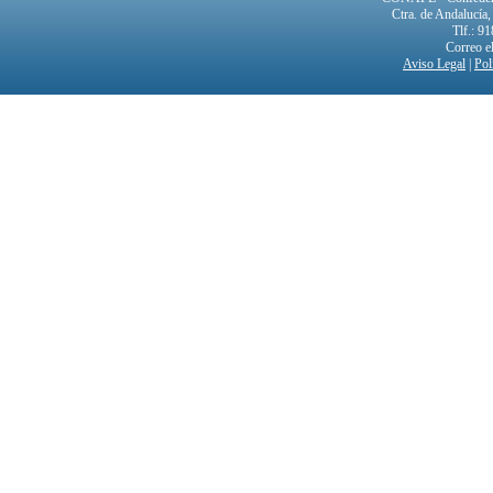
Ctra. de Andalucía
Tlf.: 9
Correo e
Aviso Legal
|
Pol