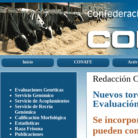
Inicio
CONAFE
Activ
Redacción
Evaluaciones Genéticas
Nuevos tor
Servicio Genómico
Servicio de Acoplamientos
Evaluación
Servicio de Recría
Genómica
Se incorpo
Calificación Morfológica
Estadísticas
pueden co
Raza Frisona
Publicaciones